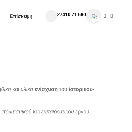
27410 71 690
Επίσκεψη
χάρτης
.
ηθική
και
υλική
ενίσχυση
του
Ιστορικού-
υ
πολιτισμικού
και
εκπαιδευτικού
έργου
.