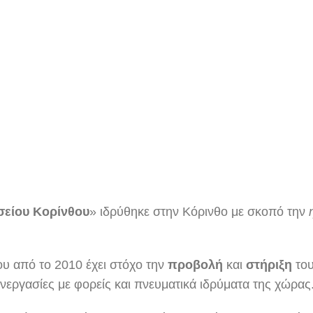
Σωματείο / Δ.Σ
Αρχική
Το Σωματείο / Δ.Σ.
σείου Κορίνθου
» ιδρύθηκε στην Κόρινθο με σκοπό την
υ από το 2010 έχει στόχο την
προβολή
και
στήριξη
το
νεργασίες με φορείς και πνευματικά ιδρύματα της χώρας